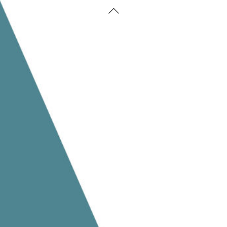
Back
To
Top