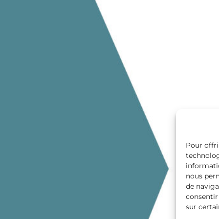
Pour offri
technolog
informati
nous perm
de navigat
consentir
sur certai