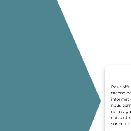
Pour offri
technolog
informati
nous perm
de navigat
consentir
sur certai