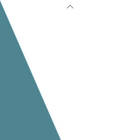
Back
To
Top