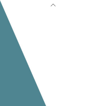
Back
To
Top