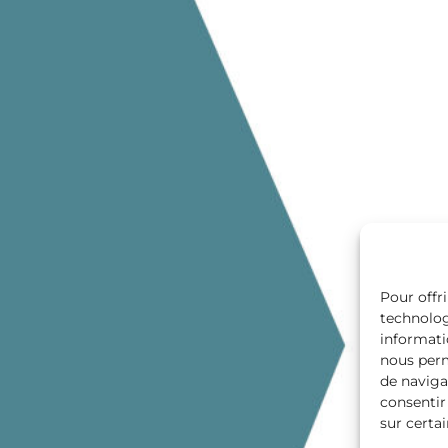
Pour offri
technolog
informati
nous perm
de navigat
consentir
sur certai