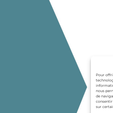
Pour offri
technolog
informati
nous perm
de navigat
consentir
sur certai