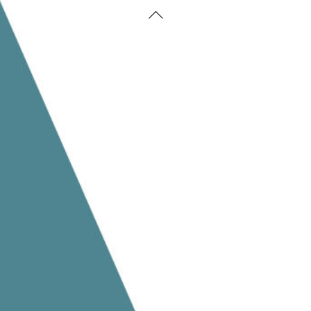
Back
To
Top