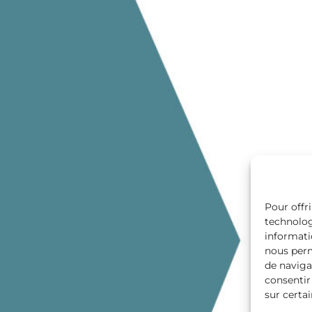
Pour offri
technolog
informati
nous perm
de navigat
consentir
sur certai