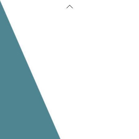
Back
To
Top