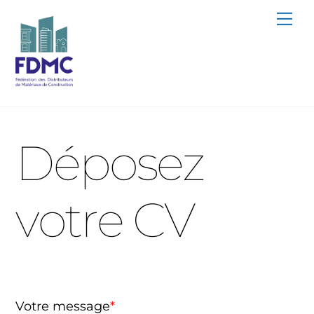
Skip
Me
to
content
Déposez
votre CV
Votre message
*