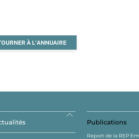
TOURNER À L'ANNUAIRE
Back
ctualités
Publications
To
Top
Report de la REP Em