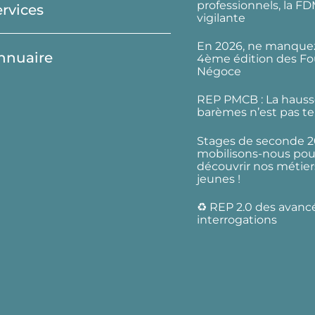
professionnels, la F
ervices
vigilante
En 2026, ne manquez
nnuaire
4ème édition des Fo
Négoce
REP PMCB : La hauss
barèmes n’est pas te
Stages de seconde 2
mobilisons-nous pour
découvrir nos métier
jeunes !
♻️ REP 2.0 des avanc
interrogations