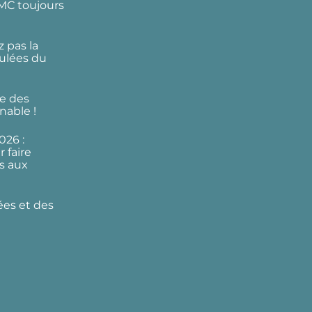
DMC toujours
 pas la
ulées du
e des
nable !
026 :
 faire
s aux
ées et des