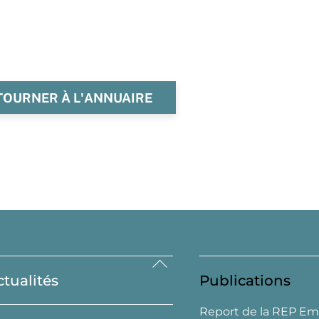
TOURNER À L'ANNUAIRE
Back
ctualités
Publications
To
Top
Report de la REP Em