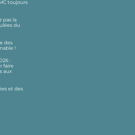
DMC toujours
 pas la
ulées du
e des
nable !
026 :
 faire
s aux
ées et des