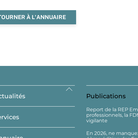
TOURNER À L'ANNUAIRE
Back
ctualités
Publications
To
Top
Report de la REP Em
professionnels, la F
ervices
vigilante
En 2026, ne manquez