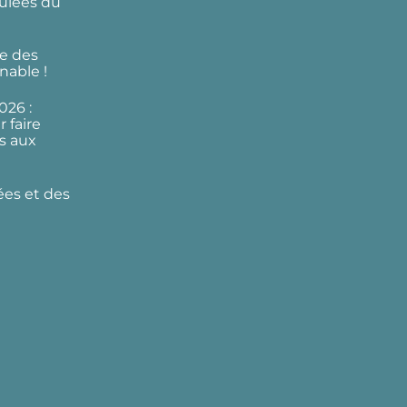
ulées du
e des
nable !
026 :
 faire
s aux
ées et des