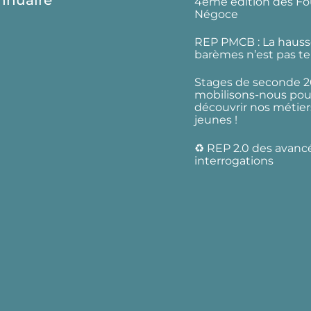
nnuaire
4ème édition des Fo
Négoce
REP PMCB : La hauss
barèmes n’est pas te
Stages de seconde 2
mobilisons-nous pour
découvrir nos métier
jeunes !
♻️ REP 2.0 des avanc
interrogations