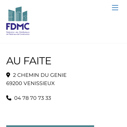
Skip
Me
to
content
AU FAITE
2 CHEMIN DU GENIE
69200 VENISSIEUX
04 78 70 73 33