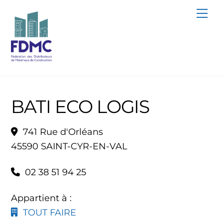
Skip
Me
to
content
BATI ECO LOGIS
741 Rue d'Orléans
45590 SAINT-CYR-EN-VAL
02 38 51 94 25
Appartient à :
TOUT FAIRE