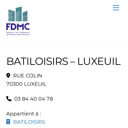
Skip
Me
to
content
BATILOISIRS – LUXEUIL
RUE COLIN
70300 LUXEUIL
03 84 40 04 78
Appartient à :
BATILOISIRS