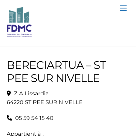
Skip
Me
to
content
BERECIARTUA – ST
PEE SUR NIVELLE
Z.A Lissardia
64220 ST PEE SUR NIVELLE
05 59 54 15 40
Appartient à :