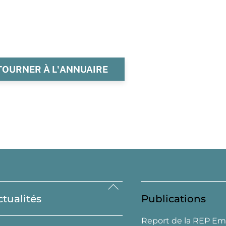
TOURNER À L'ANNUAIRE
Back
ctualités
Publications
To
Top
Report de la REP Em