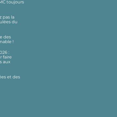
DMC toujours
 pas la
ulées du
e des
nable !
026 :
 faire
s aux
ées et des