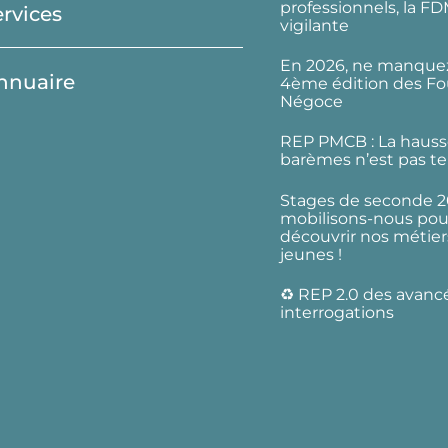
professionnels, la F
ervices
vigilante
En 2026, ne manquez
nnuaire
4ème édition des Fo
Négoce
REP PMCB : La hauss
barèmes n’est pas te
Stages de seconde 2
mobilisons-nous pour
découvrir nos métier
jeunes !
♻️ REP 2.0 des avanc
interrogations