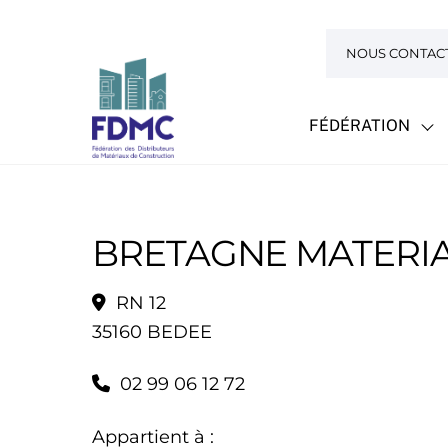
Skip
to
NOUS CONTAC
content
FÉDÉRATION
BRETAGNE MATERIA
RN 12
35160 BEDEE
02 99 06 12 72
Appartient à :