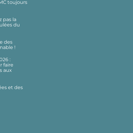
DMC toujours
 pas la
ulées du
e des
nable !
026 :
 faire
s aux
ées et des