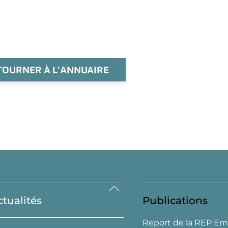
TOURNER À L'ANNUAIRE
Back
ctualités
Publications
To
Top
Report de la REP Em