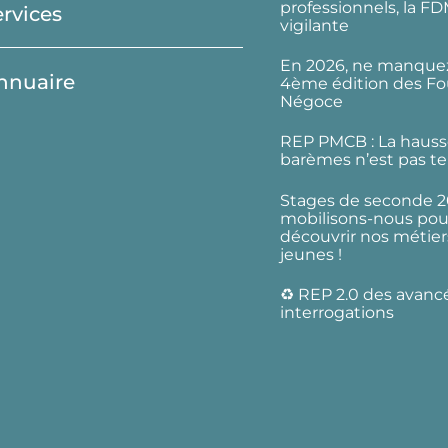
professionnels, la F
ervices
vigilante
En 2026, ne manquez
nnuaire
4ème édition des Fo
Négoce
REP PMCB : La hauss
barèmes n’est pas te
Stages de seconde 2
mobilisons-nous pour
découvrir nos métier
jeunes !
♻️ REP 2.0 des avanc
interrogations