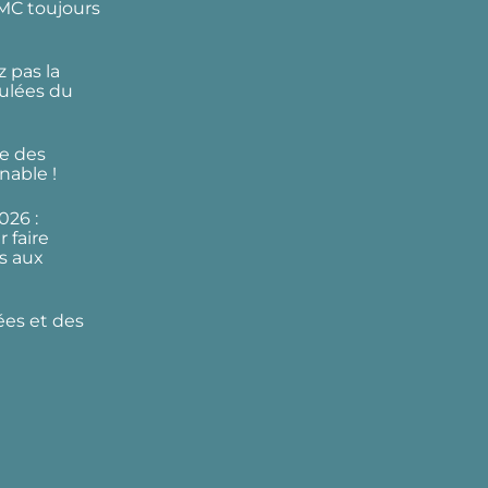
DMC toujours
 pas la
ulées du
e des
nable !
026 :
 faire
s aux
ées et des