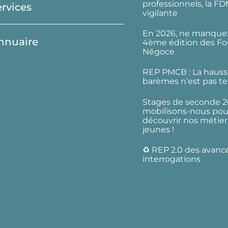
professionnels, la F
ervices
vigilante
En 2026, ne manquez
nnuaire
4ème édition des Fo
Négoce
REP PMCB : La hauss
barèmes n’est pas te
Stages de seconde 2
mobilisons-nous pour
découvrir nos métier
jeunes !
♻️ REP 2.0 des avanc
interrogations