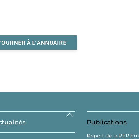
TOURNER À L'ANNUAIRE
Back
ctualités
Publications
To
Top
Report de la REP Em