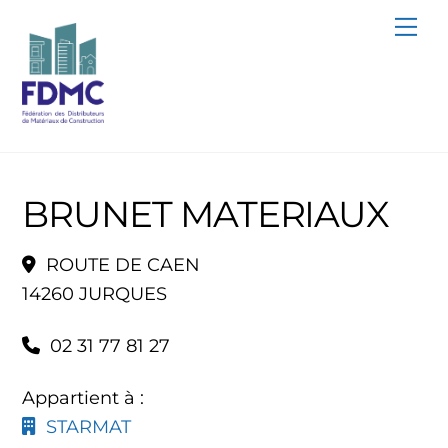
Skip
Me
to
content
BRUNET MATERIAUX
ROUTE DE CAEN
14260 JURQUES
02 31 77 81 27
Appartient à :
STARMAT