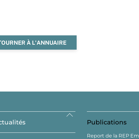
TOURNER À L'ANNUAIRE
Back
ctualités
Publications
To
Top
Report de la REP Em