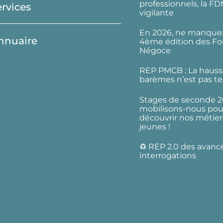
professionnels, la F
ervices
vigilante
En 2026, ne manquez
nnuaire
4ème édition des Fo
Négoce
REP PMCB : La hauss
barèmes n’est pas te
Stages de seconde 2
mobilisons-nous pour
découvrir nos métier
jeunes !
♻️ REP 2.0 des avanc
interrogations