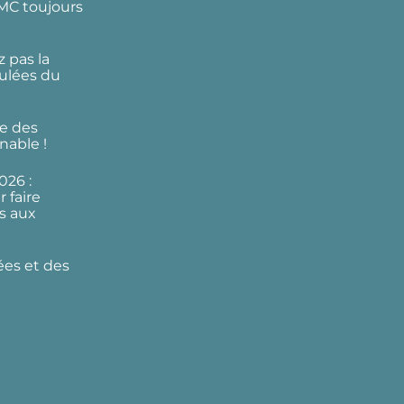
DMC toujours
 pas la
ulées du
e des
nable !
026 :
 faire
s aux
ées et des