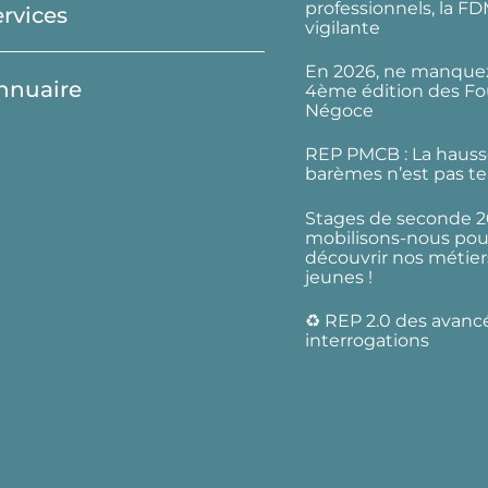
professionnels, la F
ervices
vigilante
En 2026, ne manquez
nnuaire
4ème édition des Fo
Négoce
REP PMCB : La hauss
barèmes n’est pas te
Stages de seconde 2
mobilisons-nous pour
découvrir nos métier
jeunes !
♻️ REP 2.0 des avanc
interrogations