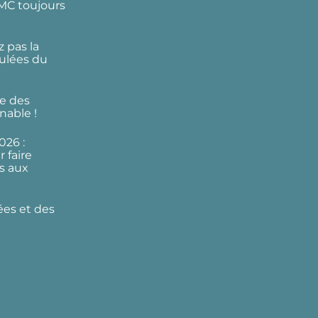
DMC toujours
 pas la
ulées du
e des
nable !
026 :
 faire
s aux
ées et des