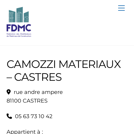
Skip
Me
to
content
CAMOZZI MATERIAUX
– CASTRES
rue andre ampere
81100 CASTRES
05 63 73 10 42
Appartient à :