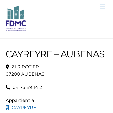
Skip
Me
to
content
CAYREYRE – AUBENAS
ZI RIPOTIER
07200 AUBENAS
04 75 89 14 21
Appartient à :
CAYREYRE