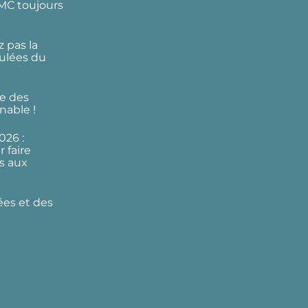
DMC toujours
 pas la
ulées du
e des
nable !
026 :
 faire
s aux
ées et des