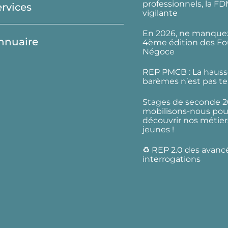
professionnels, la F
ervices
vigilante
En 2026, ne manquez
nnuaire
4ème édition des Fo
Négoce
REP PMCB : La hauss
barèmes n’est pas te
Stages de seconde 2
mobilisons-nous pour
découvrir nos métier
jeunes !
♻️ REP 2.0 des avanc
interrogations