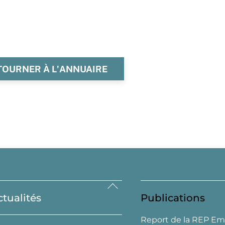
TOURNER À L'ANNUAIRE
Back
ctualités
Publications
To
Top
Report de la REP Em