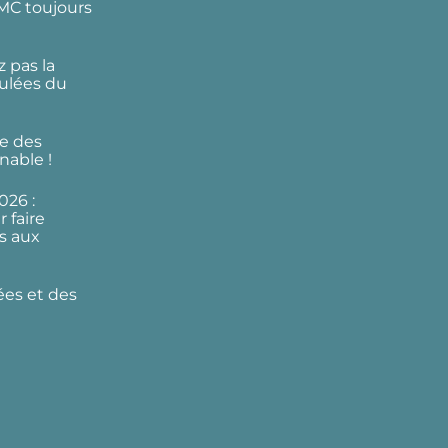
DMC toujours
 pas la
ulées du
e des
nable !
026 :
 faire
s aux
ées et des