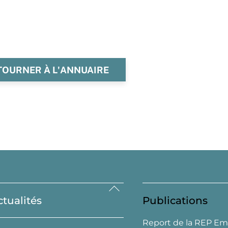
TOURNER À L'ANNUAIRE
Back
ctualités
Publications
To
Top
Report de la REP Em