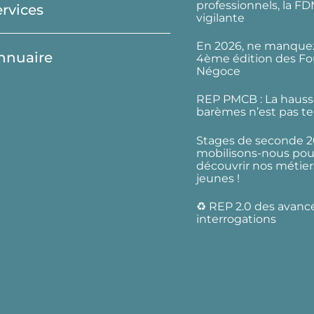
professionnels, la F
ervices
vigilante
En 2026, ne manquez
nnuaire
4ème édition des Fo
Négoce
REP PMCB : La hauss
barèmes n’est pas te
Stages de seconde 2
mobilisons-nous pour
découvrir nos métier
jeunes !
♻️ REP 2.0 des avanc
interrogations