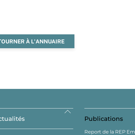
TOURNER À L'ANNUAIRE
Back
ctualités
Publications
To
Top
Report de la REP Em