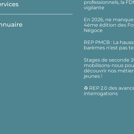
professionnels, la F
ervices
vigilante
En 2026, ne manquez
nnuaire
4ème édition des Fo
Négoce
REP PMCB : La hauss
barèmes n’est pas te
Stages de seconde 2
mobilisons-nous pour
découvrir nos métier
jeunes !
♻️ REP 2.0 des avanc
interrogations