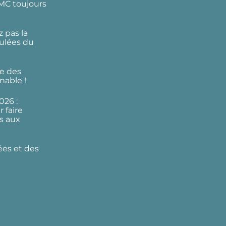
DMC toujours
 pas la
ulées du
e des
nable !
026 :
 faire
s aux
ées et des