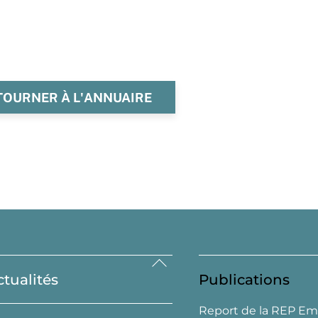
TOURNER À L'ANNUAIRE
Back
ctualités
Publications
To
Top
Report de la REP Em