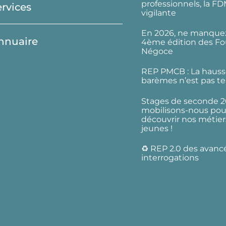
professionnels, la F
ervices
vigilante
En 2026, ne manquez
nnuaire
4ème édition des Fo
Négoce
REP PMCB : La hauss
barèmes n’est pas te
Stages de seconde 2
mobilisons-nous pour
découvrir nos métier
jeunes !
♻️ REP 2.0 des avanc
interrogations