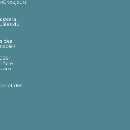
DMC toujours
 pas la
ulées du
e des
nable !
026 :
 faire
s aux
ées et des