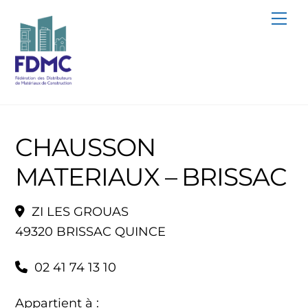
Skip
Me
to
content
CHAUSSON
MATERIAUX – BRISSAC
ZI LES GROUAS
49320 BRISSAC QUINCE
02 41 74 13 10
Appartient à :