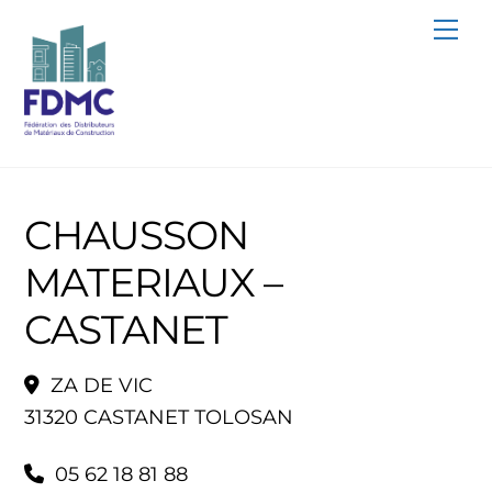
Skip
Me
to
content
CHAUSSON
MATERIAUX –
CASTANET
ZA DE VIC
31320 CASTANET TOLOSAN
05 62 18 81 88