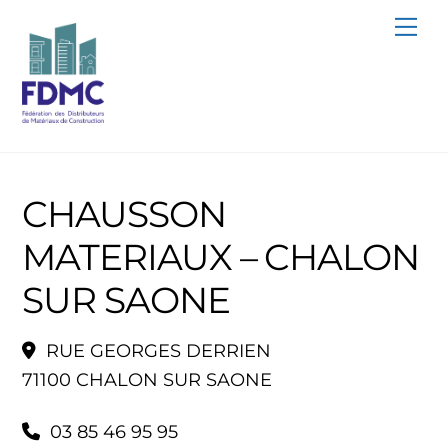
Skip
Me
to
content
CHAUSSON
MATERIAUX – CHALON
SUR SAONE
RUE GEORGES DERRIEN
71100 CHALON SUR SAONE
03 85 46 95 95