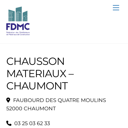
Skip
Me
to
content
CHAUSSON
MATERIAUX –
CHAUMONT
FAUBOURD DES QUATRE MOULINS
52000 CHAUMONT
03 25 03 62 33