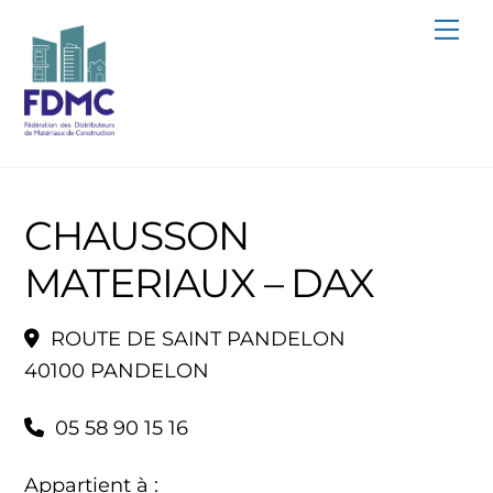
Skip
Me
to
content
CHAUSSON
MATERIAUX – DAX
ROUTE DE SAINT PANDELON
40100 PANDELON
05 58 90 15 16
Appartient à :