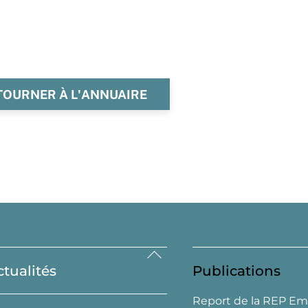
TOURNER À L'ANNUAIRE
Back
ctualités
Publications
To
Top
Report de la REP Em