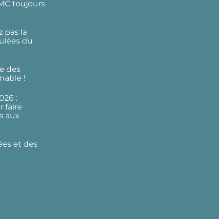
DMC toujours
 pas la
ulées du
e des
nable !
026 :
 faire
s aux
ées et des