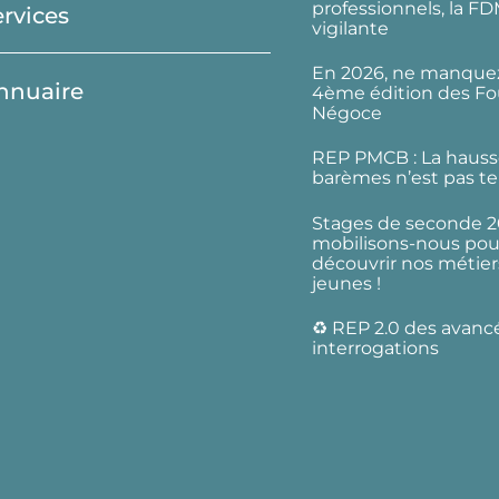
professionnels, la F
ervices
vigilante
En 2026, ne manquez
nnuaire
4ème édition des Fo
Négoce
REP PMCB : La hauss
barèmes n’est pas te
Stages de seconde 2
mobilisons-nous pour
découvrir nos métier
jeunes !
♻️ REP 2.0 des avanc
interrogations