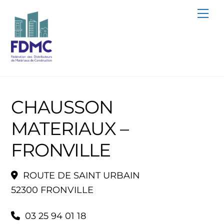
Skip
Me
to
content
CHAUSSON
MATERIAUX –
FRONVILLE
ROUTE DE SAINT URBAIN
52300 FRONVILLE
03 25 94 01 18