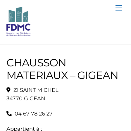
Skip
Me
to
content
CHAUSSON
MATERIAUX – GIGEAN
ZI SAINT MICHEL
34770 GIGEAN
04 67 78 26 27
Appartient à :