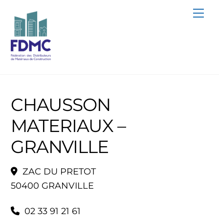
Skip
Me
to
content
CHAUSSON
MATERIAUX –
GRANVILLE
ZAC DU PRETOT
50400 GRANVILLE
02 33 91 21 61