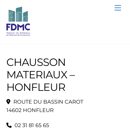
Skip
Me
to
content
CHAUSSON
MATERIAUX –
HONFLEUR
ROUTE DU BASSIN CAROT
14602 HONFLEUR
02 31 81 65 65