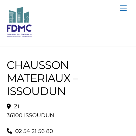
Skip
Me
to
content
CHAUSSON
MATERIAUX –
ISSOUDUN
ZI
36100 ISSOUDUN
02 54 21 56 80