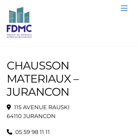
Skip
Me
to
content
CHAUSSON
MATERIAUX –
JURANCON
115 AVENUE RAUSKI
64110 JURANCON
05 59 98 11 11