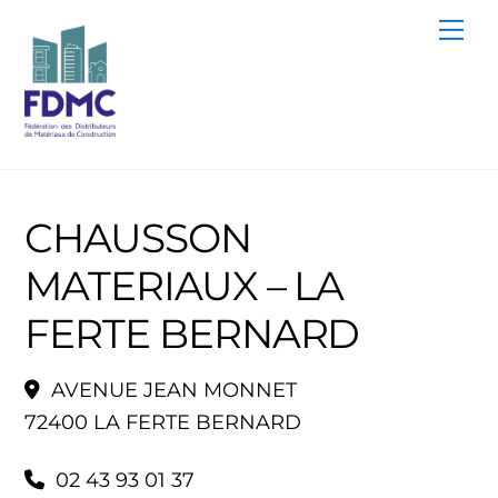
Skip
Me
to
content
CHAUSSON
MATERIAUX – LA
FERTE BERNARD
AVENUE JEAN MONNET
72400 LA FERTE BERNARD
02 43 93 01 37