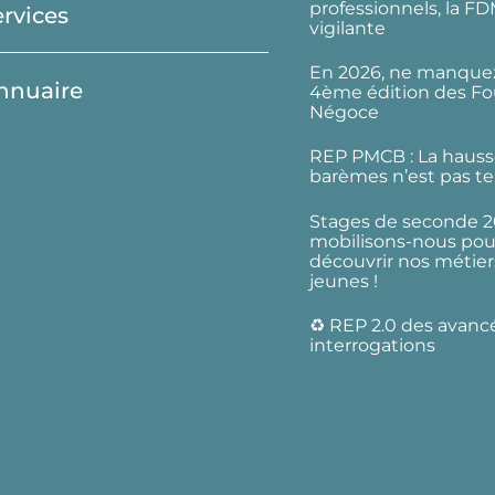
professionnels, la F
ervices
vigilante
En 2026, ne manquez
nnuaire
4ème édition des Fo
Négoce
REP PMCB : La hauss
barèmes n’est pas te
Stages de seconde 2
mobilisons-nous pour
découvrir nos métier
jeunes !
♻️ REP 2.0 des avanc
interrogations