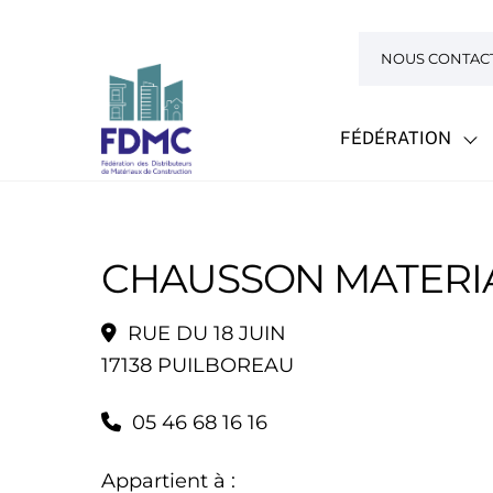
Skip
to
NOUS CONTAC
content
FÉDÉRATION
CHAUSSON MATERIA
RUE DU 18 JUIN
17138 PUILBOREAU
05 46 68 16 16
Appartient à :