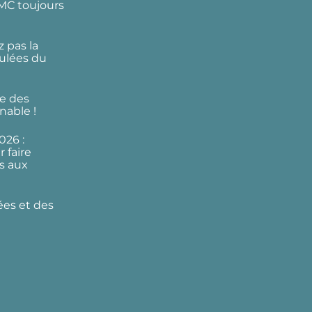
DMC toujours
 pas la
ulées du
e des
nable !
026 :
 faire
s aux
ées et des