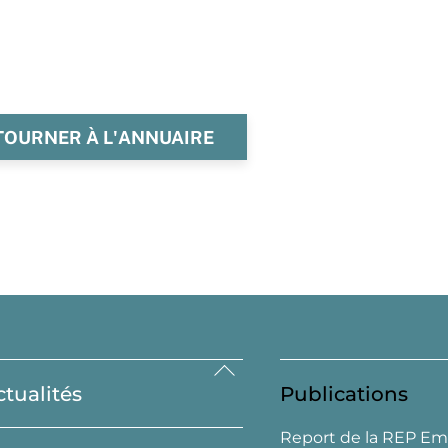
TOURNER À L'ANNUAIRE
Back
ctualités
Publications
To
Top
Report de la REP Em