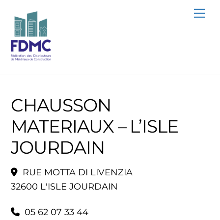
Skip
Me
to
content
CHAUSSON
MATERIAUX – L’ISLE
JOURDAIN
RUE MOTTA DI LIVENZIA
32600 L'ISLE JOURDAIN
05 62 07 33 44