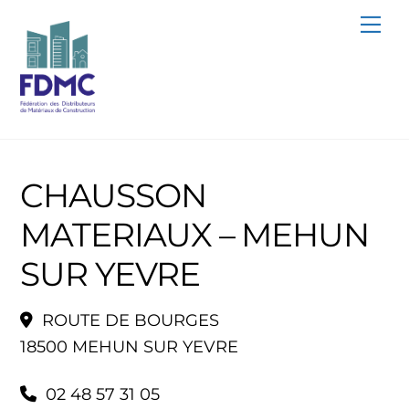
Skip
Me
to
content
CHAUSSON
MATERIAUX – MEHUN
SUR YEVRE
ROUTE DE BOURGES
18500 MEHUN SUR YEVRE
02 48 57 31 05