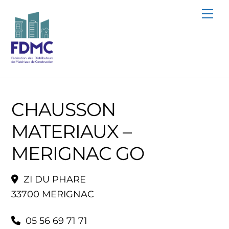
Skip
Me
to
content
CHAUSSON
MATERIAUX –
MERIGNAC GO
ZI DU PHARE
33700 MERIGNAC
05 56 69 71 71