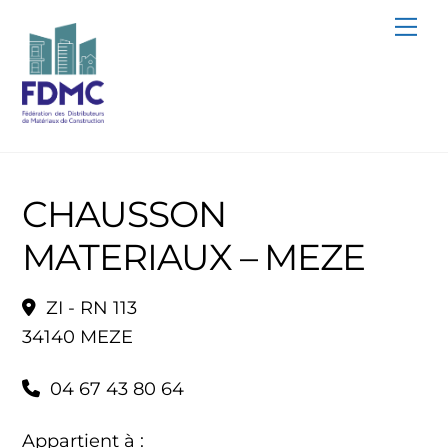
Skip
Me
to
content
CHAUSSON
MATERIAUX – MEZE
ZI - RN 113
34140 MEZE
04 67 43 80 64
Appartient à :