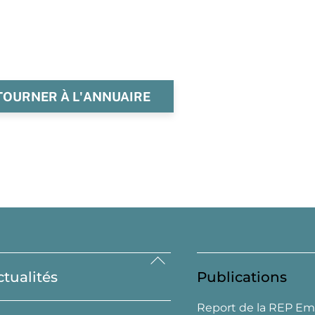
TOURNER À L'ANNUAIRE
Back
ctualités
Publications
To
Top
Report de la REP Em