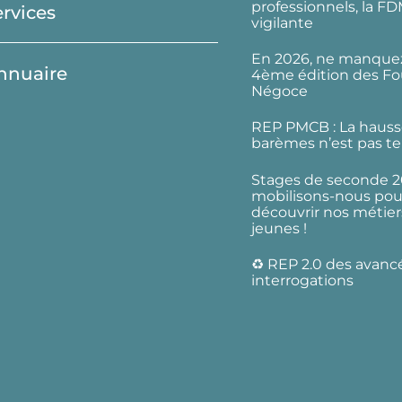
professionnels, la F
ervices
vigilante
En 2026, ne manquez
nnuaire
4ème édition des Fo
Négoce
REP PMCB : La hauss
barèmes n’est pas te
Stages de seconde 2
mobilisons-nous pour
découvrir nos métier
jeunes !
♻️ REP 2.0 des avanc
interrogations