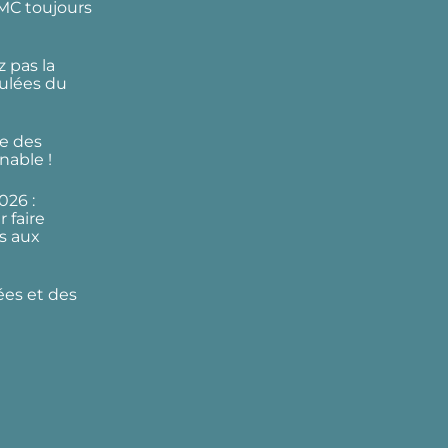
DMC toujours
 pas la
ulées du
e des
nable !
026 :
 faire
s aux
ées et des