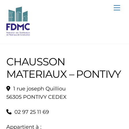
Skip
Me
to
content
CHAUSSON
MATERIAUX – PONTIVY
1 rue joseph Quilliou
56305 PONTIVY CEDEX
02 97 25 11 69
Appartient à :