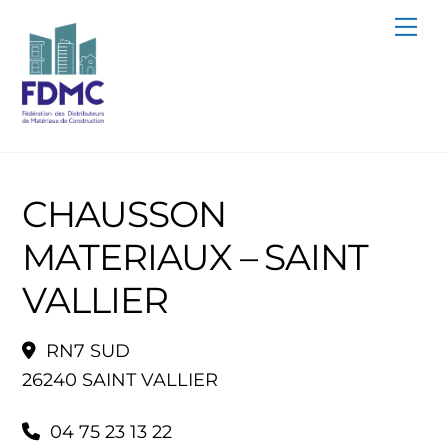
Skip
Me
to
content
CHAUSSON
MATERIAUX – SAINT
VALLIER
RN7 SUD
26240 SAINT VALLIER
04 75 23 13 22