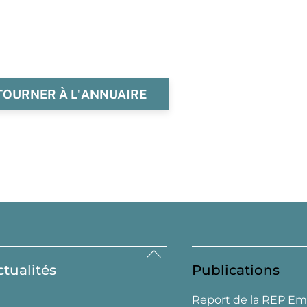
TOURNER À L'ANNUAIRE
Back
ctualités
Publications
To
Top
Report de la REP Em