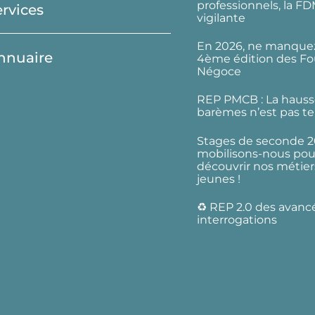
professionnels, la F
ervices
vigilante
En 2026, ne manquez
nnuaire
4ème édition des Fo
Négoce
REP PMCB : La hauss
barèmes n’est pas te
Stages de seconde 2
mobilisons-nous pour
découvrir nos métier
jeunes !
♻️ REP 2.0 des avanc
interrogations