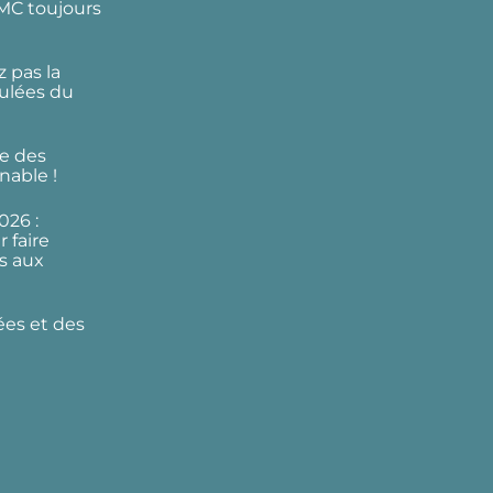
DMC toujours
 pas la
ulées du
e des
nable !
026 :
 faire
s aux
ées et des