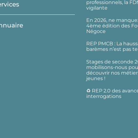
professionnels, la F
ervices
vigilante
En 2026, ne manquez
nnuaire
4ème édition des Fo
Négoce
REP PMCB : La hauss
barèmes n’est pas te
Stages de seconde 2
mobilisons-nous pour
découvrir nos métier
jeunes !
♻️ REP 2.0 des avanc
interrogations