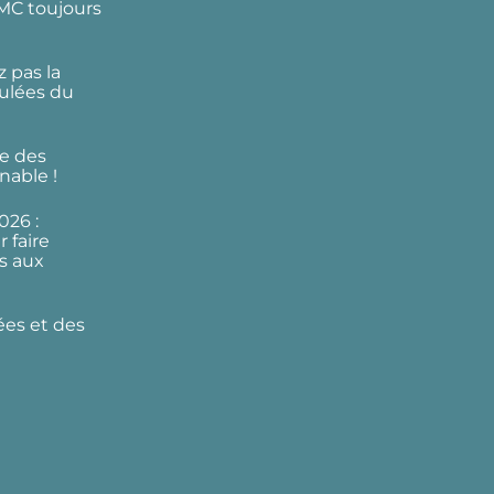
DMC toujours
 pas la
ulées du
e des
nable !
026 :
 faire
s aux
ées et des