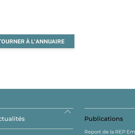
TOURNER À L'ANNUAIRE
Back
ctualités
Publications
To
Top
Report de la REP Em