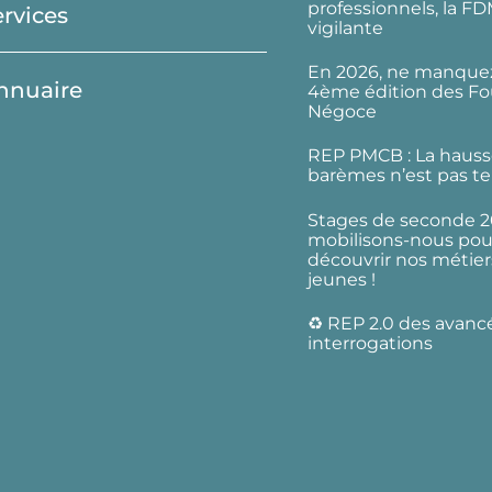
professionnels, la F
ervices
vigilante
En 2026, ne manquez
nnuaire
4ème édition des Fo
Négoce
REP PMCB : La hauss
barèmes n’est pas te
Stages de seconde 2
mobilisons-nous pour
découvrir nos métier
jeunes !
♻️ REP 2.0 des avanc
interrogations