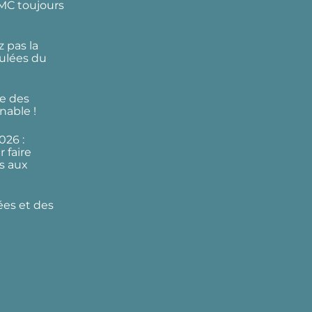
DMC toujours
 pas la
ulées du
e des
nable !
026 :
 faire
s aux
ées et des