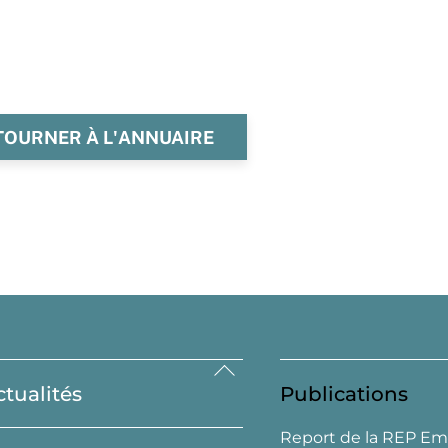
TOURNER À L'ANNUAIRE
Back
ctualités
Publications
To
Top
Report de la REP Em