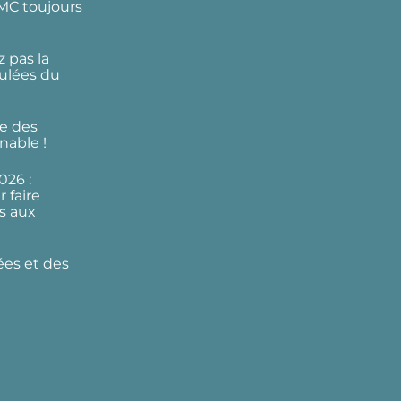
DMC toujours
 pas la
ulées du
e des
nable !
026 :
 faire
s aux
ées et des