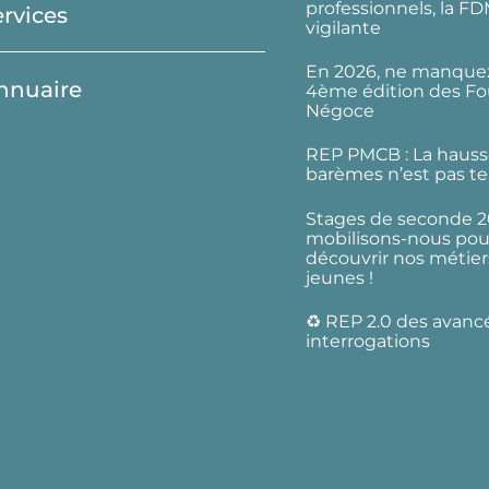
professionnels, la F
ervices
vigilante
En 2026, ne manquez
nnuaire
4ème édition des Fo
Négoce
REP PMCB : La hauss
barèmes n’est pas te
Stages de seconde 2
mobilisons-nous pour
découvrir nos métier
jeunes !
♻️ REP 2.0 des avanc
interrogations