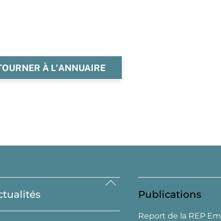
TOURNER À L'ANNUAIRE
Back
ctualités
Publications
To
Top
Report de la REP Em